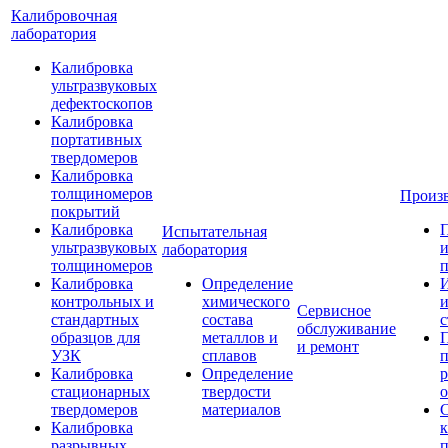
Калибровочная
лаборатория
Калибровка
ультразвуковых
дефектоскопов
Калибровка
портативных
твердомеров
Калибровка
толщиномеров
Произ
покрытий
Калибровка
Испытательная
ультразвуковых
и
лаборатория
толщиномеров
п
Калибровка
Определение
И
контрольных и
химического
Сервисное
стандартных
состава
с
обслуживание
образцов для
металлов и
и ремонт
УЗК
сплавов
Калибровка
Определение
р
стационарных
твердости
о
твердомеров
материалов
Калибровка
к
разрывных
п