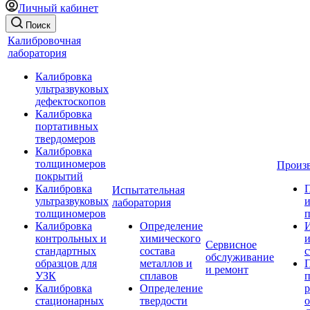
Личный кабинет
Поиск
Калибровочная
лаборатория
Калибровка
ультразвуковых
дефектоскопов
Калибровка
портативных
твердомеров
Калибровка
толщиномеров
Произ
покрытий
Калибровка
Испытательная
ультразвуковых
и
лаборатория
толщиномеров
п
Калибровка
Определение
И
контрольных и
химического
Сервисное
стандартных
состава
с
обслуживание
образцов для
металлов и
и ремонт
УЗК
сплавов
Калибровка
Определение
р
стационарных
твердости
о