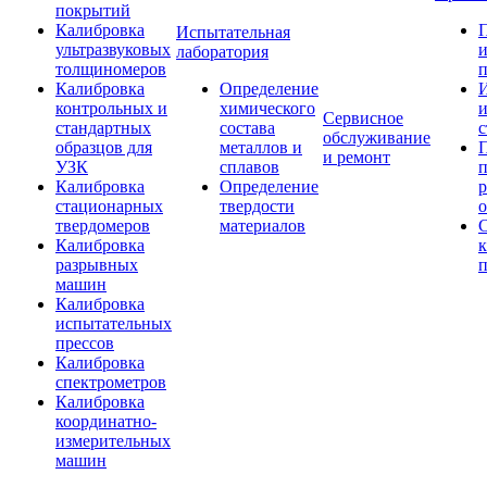
покрытий
Калибровка
Испытательная
ультразвуковых
и
лаборатория
толщиномеров
п
Калибровка
Определение
И
контрольных и
химического
Сервисное
стандартных
состава
с
обслуживание
образцов для
металлов и
и ремонт
УЗК
сплавов
Калибровка
Определение
р
стационарных
твердости
о
твердомеров
материалов
Калибровка
к
разрывных
п
машин
Калибровка
испытательных
прессов
Калибровка
спектрометров
Калибровка
координатно-
измерительных
машин